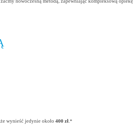
zaćmy nowoczesną metodą, zapewniając kompleksową opiekę jedn
Ą
że wynieść jedynie około
400 zł
.*