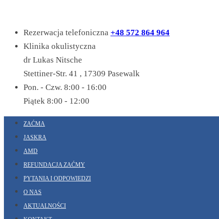
Rezerwacja telefoniczna
+48 572 864 964
Klinika okulistyczna
dr Lukas Nitsche
Stettiner-Str. 41 , 17309 Pasewalk
Pon. - Czw. 8:00 - 16:00
Piątek 8:00 - 12:00
ZAĆMA
JASKRA
AMD
REFUNDACJA ZAĆMY
PYTANIA I ODPOWIEDZI
O NAS
AKTUALNOŚCI